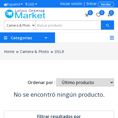
Iniciar sesión
|
Entrar
$
Español
USD
Vender
0
0
0
Categorías
Home
Camera & Photo
DSLR
Ordenar por :
No se encontró ningún producto.
Filtrar resultados por