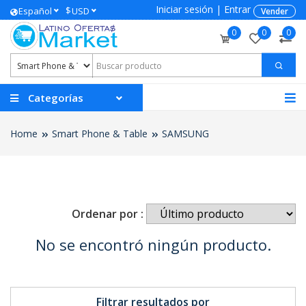
Iniciar sesión
|
Entrar
$
Español
USD
Vender
0
0
0
Categorías
Home
Smart Phone & Table
SAMSUNG
Ordenar por :
No se encontró ningún producto.
Filtrar resultados por