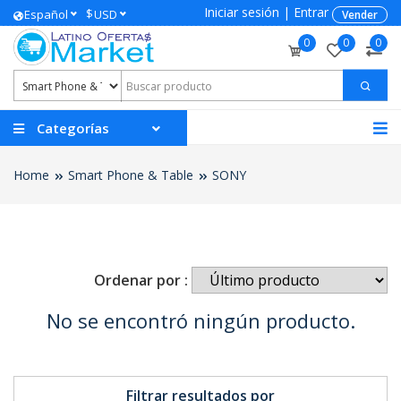
Iniciar sesión
|
Entrar
$
Español
USD
Vender
0
0
0
Categorías
Home
Smart Phone & Table
SONY
Ordenar por :
No se encontró ningún producto.
Filtrar resultados por